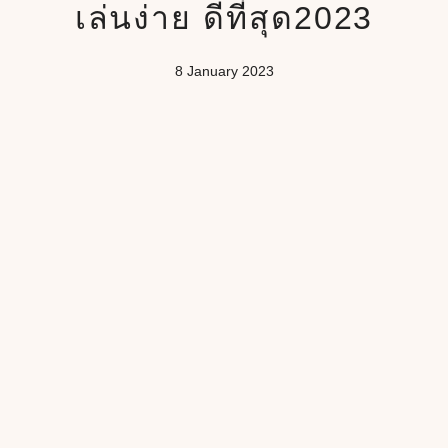
เล่นง่าย ดีที่สุด2023
8 January 2023