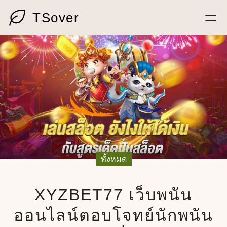
Skip
หน้าหลัก
TSover
to
บทความ
content
โปรโมชั่น
รีวิว
ทั้งหมด
XYZBET77 เว็บพนัน
ออนไลน์ตอบโจทย์นักพนัน