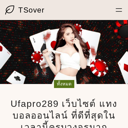
Skip
หน้าหลัก
TSover
to
บทความ
content
โปรโมชั่น
รีวิว
ทั้งหมด
Ufapro289 เว็บไซต์ แทง
บอลออนไลน์ ที่ดีที่สุดใน
เวลานี้ครบวงจรมาก