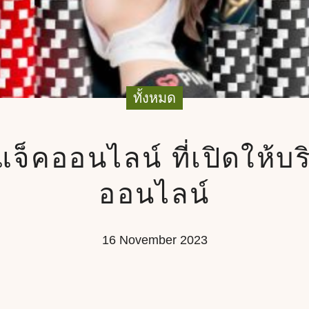
ทั้งหมด
็คออนไลน์ ที่เปิดให้บ
ออนไลน์
16 November 2023